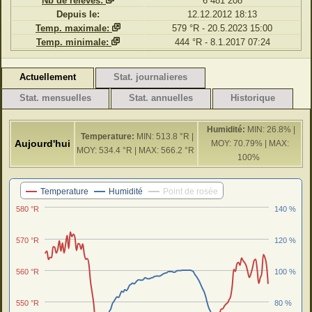
Nb de relevés:
6 481 208
Depuis le:
12.12.2012 18:13
Temp. maximale:
579 °R - 20.5.2023 15:00
Temp. minimale:
444 °R - 8.1.2017 07:24
Actuellement
Stat. journalieres
Stat. mensuelles
Stat. annuelles
Historique
Humidité:
MIN: 26.8% |
Temperature:
MIN: 513.8 °R |
Aujourd'hui
MOY: 70.79% | MAX:
MOY: 534.4 °R | MAX: 566.2 °R
100%
Dernieres 24 H
Temperature
Humidité
Point de rosée
580 °R
140 %
570 °R
120 %
560 °R
100 %
550 °R
80 %