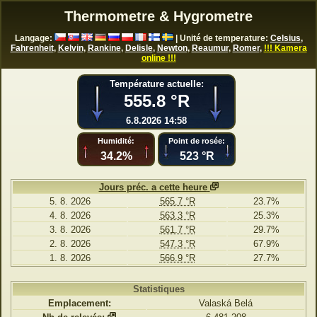
Thermometre & Hygrometre
Langage:
| Unité de temperature:
Celsius
,
Fahrenheit
,
Kelvin
,
Rankine
,
Delisle
,
Newton
,
Reaumur
,
Romer
,
!!! Kamera
online !!!
Température actuelle:
555.8 °R
6.8.2026 14:58
Humidité:
Point de rosée:
34.2%
523 °R
Jours préc. a cette heure
5. 8. 2026
565.7 °R
23.7%
4. 8. 2026
563.3 °R
25.3%
3. 8. 2026
561.7 °R
29.7%
2. 8. 2026
547.3 °R
67.9%
1. 8. 2026
566.9 °R
27.7%
Statistiques
Emplacement:
Valaská Belá