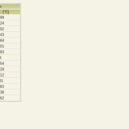
r
 (°C)
799
824
902
443
064
901
383
3
854
729
412
81
183
938
362