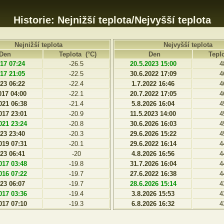
Historie: Nejnižší teplota/Nejvyšší teplota
Nejnižší teplota
Nejvyšší teplota
Den
Teplota (°C)
Den
Teplo
017 07:24
-26.5
20.5.2023 15:00
4
017 21:05
-22.5
30.6.2022 17:09
4
023 06:22
-22.4
1.7.2022 16:46
4
017 04:00
-22.1
20.7.2022 17:05
4
021 06:38
-21.4
5.8.2026 16:04
4
017 23:01
-20.9
11.5.2023 14:00
4
021 23:24
-20.8
30.6.2026 16:03
4
023 23:40
-20.3
29.6.2026 15:22
4
019 07:31
-20.1
29.6.2022 16:14
4
023 06:41
-20
4.8.2026 16:56
4
017 03:48
-19.8
31.7.2026 16:04
4
016 07:22
-19.7
27.6.2022 16:38
4
023 06:07
-19.7
28.6.2026 15:14
4
017 03:36
-19.4
3.8.2026 15:53
4
017 07:10
-19.3
6.8.2026 16:32
4