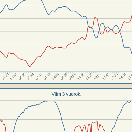
07:01
13:26
04:10
10:35
14:09
07:43
04:52
11:18
08:26
14:
05:35
12:01
09:09
06:18
12:43
7
09:51
Viim 3 vuorok.