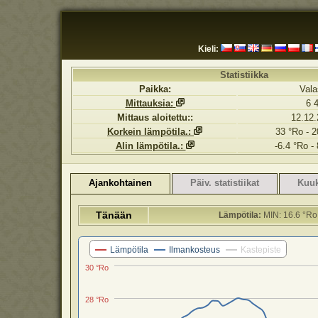
Kieli:
Statistiikka
Paikka:
Vala
Mittauksia:
6 
Mittaus aloitettu::
12.12.
Korkein lämpötila.:
33 °Ro - 2
Alin lämpötila.:
-6.4 °Ro -
Ajankohtainen
Päiv. statistiikat
Kuuk.
Tänään
Lämpötila:
MIN: 16.6 °Ro
Lämpötila
Ilmankosteus
Kastepiste
30 °Ro
28 °Ro