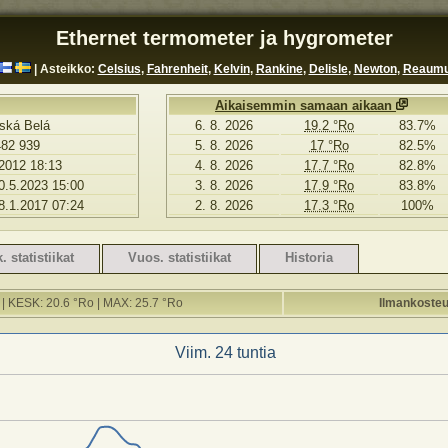
Ethernet termometer ja hygrometer
| Asteikko:
Celsius
,
Fahrenheit
,
Kelvin
,
Rankine
,
Delisle
,
Newton
,
Reaumu
Aikaisemmin samaan aikaan
ská Belá
6. 8. 2026
19.2 °Ro
83.7%
482 939
5. 8. 2026
17 °Ro
82.5%
2012 18:13
4. 8. 2026
17.7 °Ro
82.8%
0.5.2023 15:00
3. 8. 2026
17.9 °Ro
83.8%
 8.1.2017 07:24
2. 8. 2026
17.3 °Ro
100%
 statistiikat
Vuos. statistiikat
Historia
 | KESK: 20.6 °Ro | MAX: 25.7 °Ro
Ilmankosteu
Viim. 24 tuntia