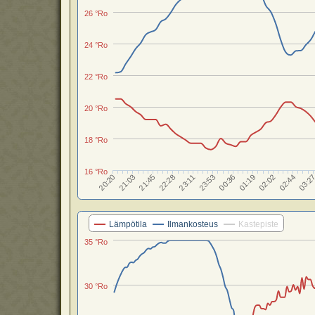
26 °Ro
24 °Ro
22 °Ro
20 °Ro
18 °Ro
16 °Ro
00:36
21:45
01:19
22:28
02:02
23:11
20:20
02:44
23:53
21:03
03:2
Lämpötila
Ilmankosteus
Kastepiste
35 °Ro
30 °Ro