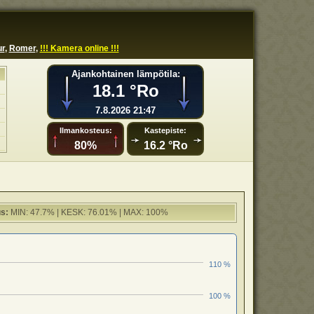
r
,
Romer
,
!!! Kamera online !!!
Ajankohtainen lämpötila:
18.1 °Ro
7.8.2026 21:47
Ilmankosteus:
Kastepiste:
80%
16.2 °Ro
s:
MIN: 47.7% | KESK: 76.01% | MAX: 100%
110 %
100 %