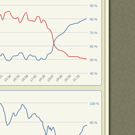
90 %
80 %
70 %
60 %
50 %
40 %
19:50
16:59
20:33
17:42
51
21:15
18:25
15:34
19:07
16:16
100 %
80 %