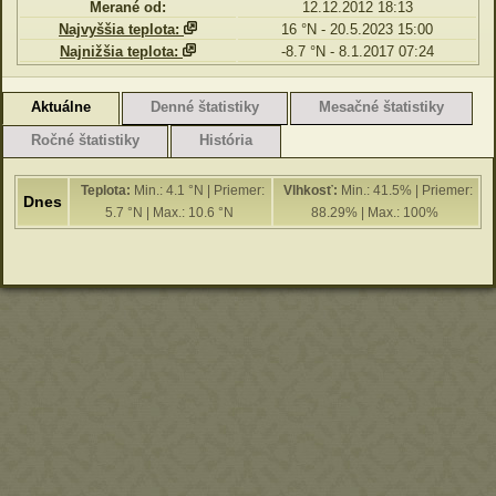
Merané od:
12.12.2012 18:13
Najvyššia teplota:
16 °N - 20.5.2023 15:00
Najnižšia teplota:
-8.7 °N - 8.1.2017 07:24
Aktuálne
Denné štatistiky
Mesačné štatistiky
Ročné štatistiky
História
Teplota:
Min.: 4.1 °N | Priemer:
Vlhkosť:
Min.: 41.5% | Priemer:
Dnes
5.7 °N | Max.: 10.6 °N
88.29% | Max.: 100%