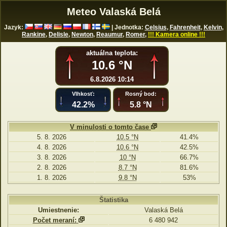
Meteo Valaská Belá
Jazyk:
| Jednotka:
Celsius
,
Fahrenheit
,
Kelvin
,
Rankine
,
Delisle
,
Newton
,
Reaumur
,
Romer
,
!!! Kamera online !!!
aktuálna teplota:
10.6 °N
6.8.2026 10:14
Vlhkosť:
Rosný bod:
42.2%
5.8 °N
V minulosti o tomto čase
5. 8. 2026
10.5 °N
41.4%
4. 8. 2026
10.6 °N
42.5%
3. 8. 2026
10 °N
66.7%
2. 8. 2026
8.7 °N
81.6%
1. 8. 2026
9.8 °N
53%
Štatistika
Umiestnenie:
Valaská Belá
Počet meraní:
6 480 942