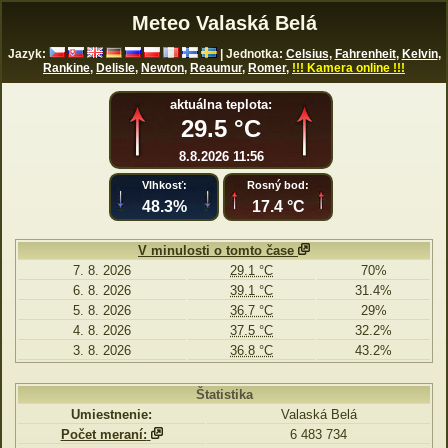
Meteo Valaská Belá
Jazyk:
| Jednotka:
Celsius
,
Fahrenheit
,
Kelvin
,
Rankine
,
Delisle
,
Newton
,
Reaumur
,
Romer
,
!!! Kamera online !!!
aktuálna teplota:
29.5 °C
8.8.2026 11:56
Vlhkosť:
Rosný bod:
48.3%
17.4 °C
V minulosti o tomto čase
7. 8. 2026
29.1 °C
70%
6. 8. 2026
39.1 °C
31.4%
5. 8. 2026
36.7 °C
29%
4. 8. 2026
37.5 °C
32.2%
3. 8. 2026
36.8 °C
43.2%
Štatistika
Umiestnenie:
Valaská Belá
Počet meraní:
6 483 734