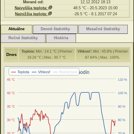
Merané od:
12.12.2012 18:13
Najvyššia teplota:
48.5 °C - 20.5.2023 15:00
Najnižšia teplota:
-26.5 °C - 8.1.2017 07:24
Aktuálne
Denné štatistiky
Mesačné štatistiky
Ročné štatistiky
História
Teplota:
Min.: 14.1 °C | Priemer:
Vlhkosť:
Min.: 45.8% | Priemer:
Dnes
18.26 °C | Max.: 30.7 °C
87.84% | Max.: 100%
Posledných 24 hodín
Teplota
Vlhkosť
Rosný bod
45 °C
110 %
40 °C
100 %
35 °C
90 %
30 °C
80 %
25 °C
70 %