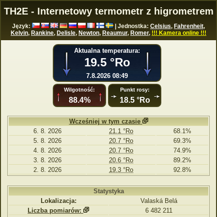
TH2E - Internetowy termometr z higrometrem
Język:
| Jednostka:
Celsius
,
Fahrenheit
,
Kelvin
,
Rankine
,
Delisle
,
Newton
,
Reaumur
,
Romer
,
!!! Kamera online !!!
Aktualna temperatura:
19.5 °Ro
7.8.2026 08:49
Wilgotność:
Punkt rosy:
88.4%
18.5 °Ro
Wcześniej w tym czasie
6. 8. 2026
21.1 °Ro
68.1%
5. 8. 2026
20.7 °Ro
69.3%
4. 8. 2026
20.7 °Ro
74.9%
3. 8. 2026
20.6 °Ro
89.2%
2. 8. 2026
19.3 °Ro
92.8%
Statystyka
Lokalizacja:
Valaská Belá
Liczba pomiarów:
6 482 211