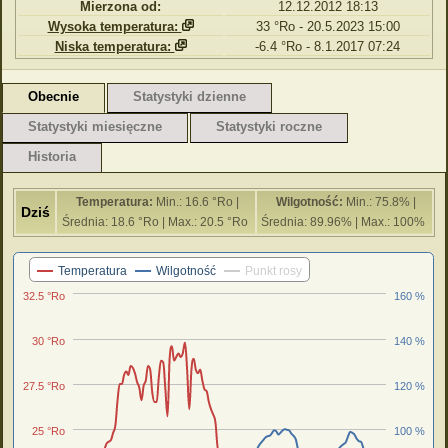
Mierzona od:
12.12.2012 18:13
Wysoka temperatura:
33 °Ro - 20.5.2023 15:00
Niska temperatura:
-6.4 °Ro - 8.1.2017 07:24
Obecnie
Statystyki dzienne
Statystyki miesięczne
Statystyki roczne
Historia
Temperatura:
Min.: 16.6 °Ro |
Wilgotność:
Min.: 75.8% |
Dziś
Średnia: 18.6 °Ro | Max.: 20.5 °Ro
Średnia: 89.96% | Max.: 100%
Ostatnie 24 godziny
Temperatura
Wilgotność
Punkt rosy
32.5 °Ro
160 %
30 °Ro
140 %
27.5 °Ro
120 %
25 °Ro
100 %