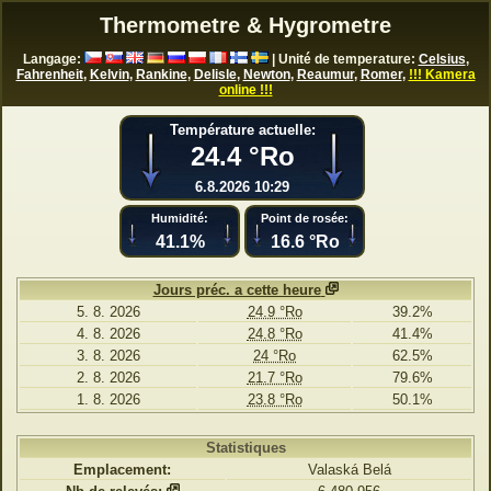
Thermometre & Hygrometre
Langage:
| Unité de temperature:
Celsius
,
Fahrenheit
,
Kelvin
,
Rankine
,
Delisle
,
Newton
,
Reaumur
,
Romer
,
!!! Kamera
online !!!
Température actuelle:
24.4 °Ro
6.8.2026 10:29
Humidité:
Point de rosée:
41.1%
16.6 °Ro
Jours préc. a cette heure
5. 8. 2026
24.9 °Ro
39.2%
4. 8. 2026
24.8 °Ro
41.4%
3. 8. 2026
24 °Ro
62.5%
2. 8. 2026
21.7 °Ro
79.6%
1. 8. 2026
23.8 °Ro
50.1%
Statistiques
Emplacement:
Valaská Belá