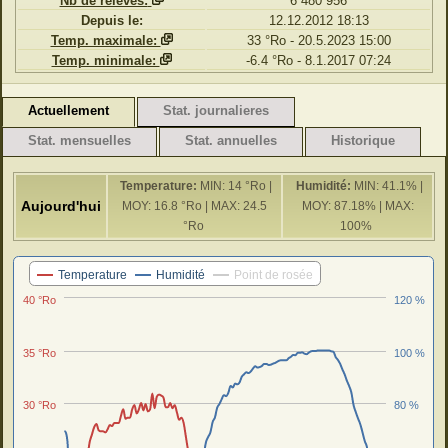
Nb de relevés:
6 480 956
Depuis le:
12.12.2012 18:13
Temp. maximale:
33 °Ro - 20.5.2023 15:00
Temp. minimale:
-6.4 °Ro - 8.1.2017 07:24
Actuellement
Stat. journalieres
Stat. mensuelles
Stat. annuelles
Historique
Temperature:
MIN: 14 °Ro |
Humidité:
MIN: 41.1% |
Aujourd'hui
MOY: 16.8 °Ro | MAX: 24.5
MOY: 87.18% | MAX:
°Ro
100%
Dernieres 24 H
Temperature
Humidité
Point de rosée
40 °Ro
120 %
35 °Ro
100 %
30 °Ro
80 %