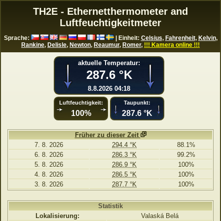
TH2E - Ethernetthermometer and
Luftfeuchtigkeitmeter
Sprache:
| Einheit:
Celsius
,
Fahrenheit
,
Kelvin
,
Rankine
,
Delisle
,
Newton
,
Reaumur
,
Romer
,
!!! Kamera online !!!
aktuelle Temperatur:
287.6 °K
8.8.2026 04:18
Luftfeuchtigkeit:
Taupunkt:
100%
287.6 °K
Früher zu dieser Zeit
7. 8. 2026
294.4 °K
88.1%
6. 8. 2026
286.3 °K
99.2%
5. 8. 2026
286.9 °K
100%
4. 8. 2026
286.5 °K
100%
3. 8. 2026
287.7 °K
100%
Statistik
Lokalisierung:
Valaská Belá