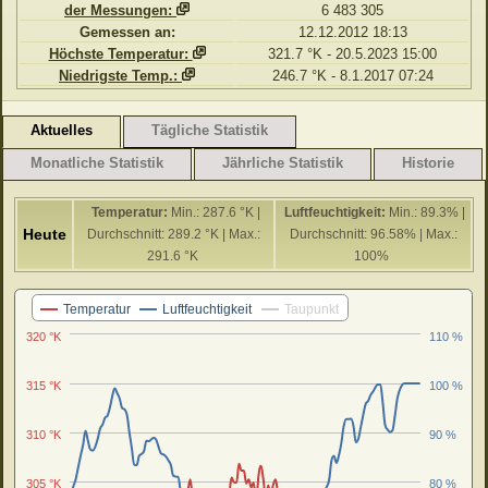
der Messungen:
6 483 305
Gemessen an:
12.12.2012 18:13
Höchste Temperatur:
321.7 °K - 20.5.2023 15:00
Niedrigste Temp.:
246.7 °K - 8.1.2017 07:24
Aktuelles
Tägliche Statistik
Monatliche Statistik
Jährliche Statistik
Historie
Temperatur:
Min.: 287.6 °K |
Luftfeuchtigkeit:
Min.: 89.3% |
Heute
Durchschnitt: 289.2 °K | Max.:
Durchschnitt: 96.58% | Max.:
291.6 °K
100%
Letzten 24 Stunden
Temperatur
Luftfeuchtigkeit
Taupunkt
320 °K
110 %
315 °K
100 %
310 °K
90 %
305 °K
80 %